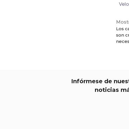
Vel
Mostr
Los c
son c
neces
Infórmese de nuest
noticias má