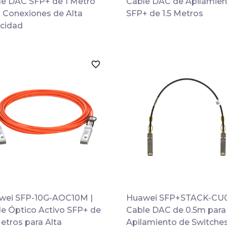
le DAC SFP+ de 1 Metro
Cable DAC de Apilamien
 Conexiones de Alta
SFP+ de 1.5 Metros
ocidad
favorite_border

Vista rápida

Vista rápida
wei SFP-10G-AOC10M |
Huawei SFP+STACK-CU0
e Óptico Activo SFP+ de
Cable DAC de 0.5m para
etros para Alta
Apilamiento de Switche