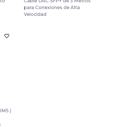
to
Cable DAC SFP+ de 3 Metros
para Conexiones de Alta
Velocidad
favorite_border
M5 |
s