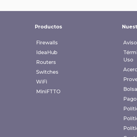
Productos
Nuest
Firewalls
Aviso
IdeaHub
Térmi
Uso
Routers
Acerc
Switches
Prov
WiFi
Bolsa
MiniFTTO
Pago
Polít
Polít
Polít