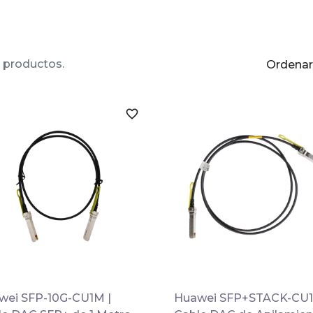
 productos.
Ordenar
favorite_border

Vista rápida

Vista rápida
wei SFP-10G-CU1M |
Huawei SFP+STACK-CU1