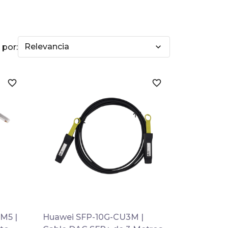
Relevancia
expand_more
 por:
favorite_border
favorite_border

Vista rápida
M5 |
Huawei SFP-10G-CU3M |